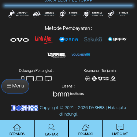
BACA LEBIH LENGKAP
Metode Pembayaran :
Dukungan Perangkat :
Keamanan Terjamin :
☰ Menu
Lisensi :
Copyright © 2021 - 2026 DASH88 | Hak cipta
dilindungi.
BERANDA
LIVE CHAT
PROMOSI
DAFTAR