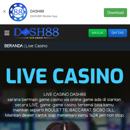
×
DASH88
Download
DASH88 Mobile App
MASUK
DAFTAR
Live Casino
BERANDA