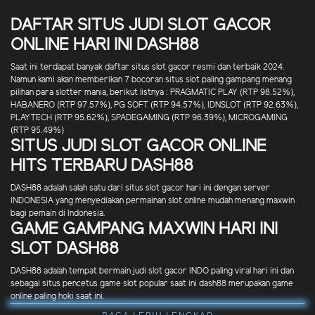
DAFTAR SITUS JUDI SLOT GACOR
ONLINE HARI INI DASH88
Saat ini terdapat banyak daftar situs slot gacor resmi dan terbaik 2024.
Namun kami akan memberikan 7 bocoran situs slot paling gampang menang
pilihan para slotter mania, berikut listnya : PRAGMATIC PLAY (RTP 98.52%),
HABANERO (RTP 97.57%), PG SOFT (RTP 94.57%), IDNSLOT (RTP 92.63%),
PLAYTECH (RTP 95.62%), SPADEGAMING (RTP 96.39%), MICROGAMING
(RTP 95.49%)
SITUS JUDI SLOT GACOR ONLINE
HITS TERBARU DASH88
DASH88 adalah salah satu dari situs slot gacor hari ini dengan server
INDONESIA yang menyediakan permainan slot online mudah menang maxwin
bagi pemain di Indonesia.
GAME GAMPANG MAXWIN HARI INI
SLOT DASH88
DASH88 adalah tempat bermain judi slot gacor INDO paling viral hari ini dan
sebagai situs pencetus game slot popular saat ini dash88 merupakan game
online paling hoki saat ini.